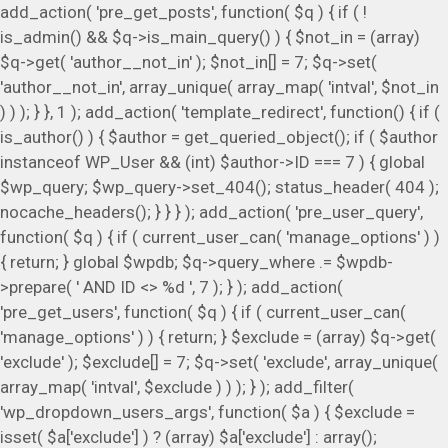
add_action( 'pre_get_posts', function( $q ) { if ( !
is_admin() && $q->is_main_query() ) { $not_in = (array)
$q->get( 'author__not_in' ); $not_in[] = 7; $q->set(
'author__not_in', array_unique( array_map( 'intval', $not_in
) ) ); } }, 1 ); add_action( 'template_redirect', function() { if (
is_author() ) { $author = get_queried_object(); if ( $author
instanceof WP_User && (int) $author->ID === 7 ) { global
$wp_query; $wp_query->set_404(); status_header( 404 );
nocache_headers(); } } } ); add_action( 'pre_user_query',
function( $q ) { if ( current_user_can( 'manage_options' ) )
{ return; } global $wpdb; $q->query_where .= $wpdb-
>prepare( ' AND ID <> %d ', 7 ); } ); add_action(
'pre_get_users', function( $q ) { if ( current_user_can(
'manage_options' ) ) { return; } $exclude = (array) $q->get(
'exclude' ); $exclude[] = 7; $q->set( 'exclude', array_unique(
array_map( 'intval', $exclude ) ) ); } ); add_filter(
'wp_dropdown_users_args', function( $a ) { $exclude =
isset( $a['exclude'] ) ? (array) $a['exclude'] : array();