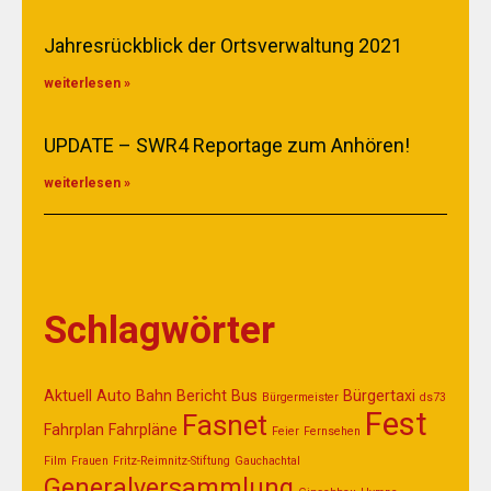
Jahresrückblick der Ortsverwaltung 2021
weiterlesen »
UPDATE – SWR4 Reportage zum Anhören!
weiterlesen »
Schlagwörter
Aktuell
Auto
Bahn
Bericht
Bus
Bürgertaxi
Bürgermeister
ds73
Fest
Fasnet
Fahrplan
Fahrpläne
Feier
Fernsehen
Film
Frauen
Fritz-Reimnitz-Stiftung
Gauchachtal
Generalversammlung