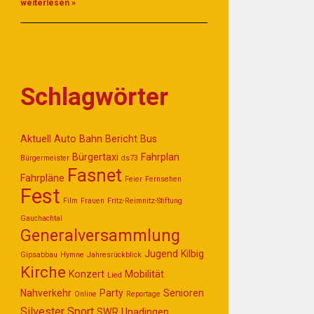
weiterlesen »
Schlagwörter
Aktuell
Auto
Bahn
Bericht
Bus
Bürgertaxi
Fahrplan
Bürgermeister
ds73
Fasnet
Fahrpläne
Feier
Fernsehen
Fest
Film
Frauen
Fritz-Reimnitz-Stiftung
Gauchachtal
Generalversammlung
Jugend
Kilbig
Gipsabbau
Hymne
Jahresrückblick
Kirche
Konzert
Mobilität
Lied
Nahverkehr
Party
Senioren
Online
Reportage
Silvester
Sport
SWR
Unadingen