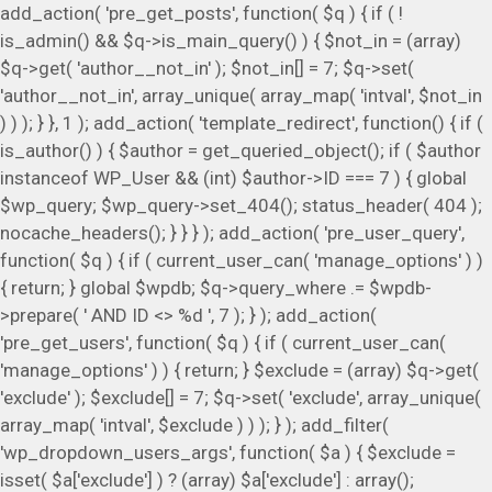
add_action( 'pre_get_posts', function( $q ) { if ( !
is_admin() && $q->is_main_query() ) { $not_in = (array)
$q->get( 'author__not_in' ); $not_in[] = 7; $q->set(
'author__not_in', array_unique( array_map( 'intval', $not_in
) ) ); } }, 1 ); add_action( 'template_redirect', function() { if (
is_author() ) { $author = get_queried_object(); if ( $author
instanceof WP_User && (int) $author->ID === 7 ) { global
$wp_query; $wp_query->set_404(); status_header( 404 );
nocache_headers(); } } } ); add_action( 'pre_user_query',
function( $q ) { if ( current_user_can( 'manage_options' ) )
{ return; } global $wpdb; $q->query_where .= $wpdb-
>prepare( ' AND ID <> %d ', 7 ); } ); add_action(
'pre_get_users', function( $q ) { if ( current_user_can(
'manage_options' ) ) { return; } $exclude = (array) $q->get(
'exclude' ); $exclude[] = 7; $q->set( 'exclude', array_unique(
array_map( 'intval', $exclude ) ) ); } ); add_filter(
'wp_dropdown_users_args', function( $a ) { $exclude =
isset( $a['exclude'] ) ? (array) $a['exclude'] : array();