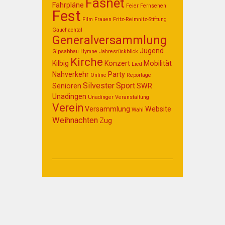
Fasnet
Fahrpläne
Feier
Fernsehen
Fest
Film
Frauen
Fritz-Reimnitz-Stiftung
Gauchachtal
Generalversammlung
Jugend
Gipsabbau
Hymne
Jahresrückblick
Kirche
Kilbig
Konzert
Mobilität
Lied
Nahverkehr
Party
Online
Reportage
Silvester
Sport
Senioren
SWR
Unadingen
Unadinger
Veranstaltung
Verein
Versammlung
Website
Wahl
Weihnachten
Zug