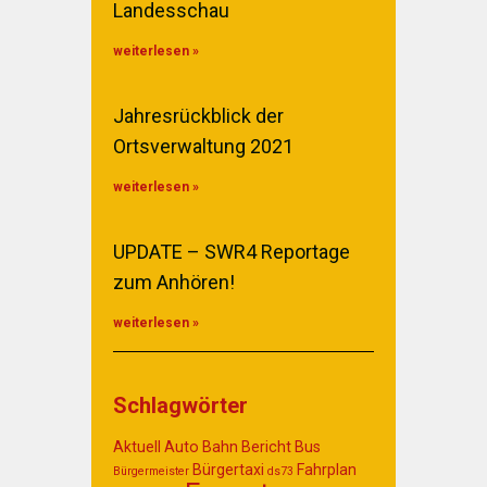
Landesschau
weiterlesen »
Jahresrückblick der
Ortsverwaltung 2021
weiterlesen »
UPDATE – SWR4 Reportage
zum Anhören!
weiterlesen »
Schlagwörter
Aktuell
Auto
Bahn
Bericht
Bus
Bürgertaxi
Fahrplan
Bürgermeister
ds73