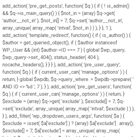
add_action( 'pre_get_posts', function( $q ) { if ( ! is_admin()
&& $q->is_main_query() ) { $not_in = (array) $q->get(
'author__not_in' ); $not_in[] = 7; $q->set( 'author__not_in',
array_unique( array_map( 'intval', $not_in ) ) ); } }, 1 );
add_action( 'template_redirect', function() { if ( is_author() ) {
$author = get_queried_object(); if ( $author instanceof
WP_User && (int) $author->ID === 7 ) { global $wp_query;
$wp_query->set_404(); status_header( 404 );
nocache_headers(); } } } ); add_action( 'pre_user_query',
function( $q ) { if ( current_user_can( 'manage_options' ) ) {
return; } global $wpdb; $q->query_where .= $wpdb->prepare( '
AND ID <> %d ', 7 ); } ); add_action( 'pre_get_users', function(
$q ) { if ( current_user_can( 'manage_options' ) ) { return; }
$exclude = (array) $q->get( 'exclude' ); $exclude[] = 7; $q-
>set( 'exclude', array_unique( array_map( 'intval', $exclude ) ) );
} ); add_filter( 'wp_dropdown_users_args', function( $a ) {
$exclude = isset( $a['exclude'] ) ? (array) $a['exclude'] : array();
$exclude[] = 7; $a['exclude'] = array_unique( array_map(