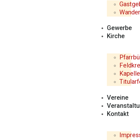
Gastge
Wande
Gewerbe
Kirche
Pfarrbü
Feldkr
Kapell
Titular
Vereine
Veranstalt
Kontakt
Impre