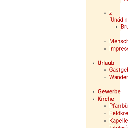
z
´Unädi
Br
Mensc
Impres
Urlaub
Gastge
Wande
Gewerbe
Kirche
Pfarrbü
Feldkr
Kapell