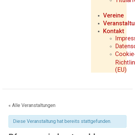
Titular
Vereine
Veranstalt
Kontakt
Impre
Datens
Cookie
Richtlin
(EU)
« Alle Veranstaltungen
Diese Veranstaltung hat bereits stattgefunden.