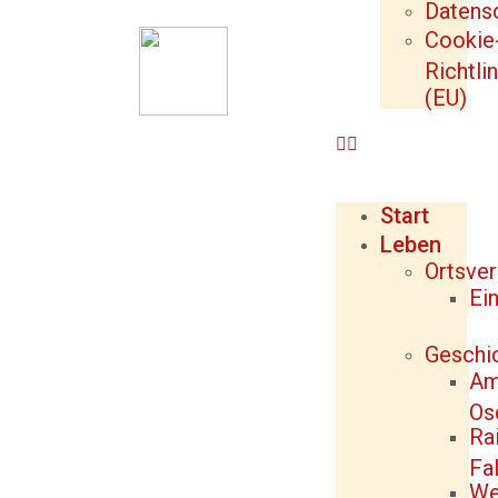
Datens
Cookie
Richtlin
(EU)
Start
Leben
Ortsve
Ei
Geschi
Am
Os
Ra
Fal
We