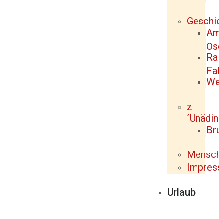
Geschi
Am
Os
Ra
Fal
We
z
´Unädi
Br
Mensc
Impres
Urlaub