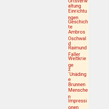
Ortsverw
altung
Einrichtu
ngen
Geschich
te
Ambros
Oschwal
d
Raimund
Faller
Weltkrie
ge
z
´Unäding
e
Brunnen
Mensche
n
Impressi
onen