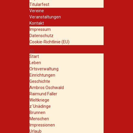
Titularfest
Vereine
Veranstaltungen
Kontakt
Impressum
Datenschutz
Cookie-Richtlinie (EU)
Start
Leben
Ortsverwaltung
Einrichtungen
Geschichte
Ambros Oschwald
Raimund Faller
Weltkriege
z´Unädinge
Brunnen
Menschen
Impressionen
Urlaub