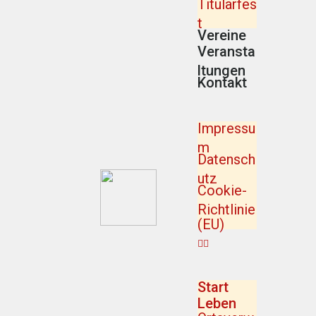
Titularfes
t
Vereine
Veransta
ltungen
Kontakt
Impressu
m
Datensch
utz
Cookie-
Richtlinie
(EU)
Start
Leben