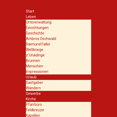
Start
Leben
Ortsverwaltung
Einrichtungen
Geschichte
Ambros Oschwald
Raimund Faller
Weltkriege
z´Unädinge
Brunnen
Menschen
Impressionen
Urlaub
Gastgeber
Wandern
Gewerbe
Kirche
Pfarrbüro
Feldkreuze
Kapellen